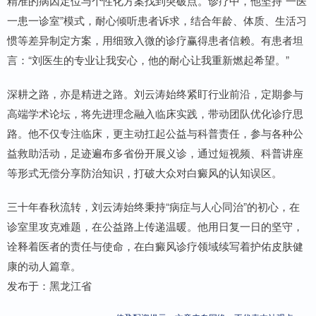
精准的病因定位与个性化方案找到突破点。诊疗中，他坚持“一医
一患一诊室”模式，耐心倾听患者诉求，结合年龄、体质、生活习
惯等差异制定方案，用细致入微的诊疗赢得患者信赖。有患者坦
言：“刘医生的专业让我安心，他的耐心让我重新燃起希望。”
深耕之路，亦是精进之路。刘云涛始终紧盯行业前沿，定期参与
高端学术论坛，将先进理念融入临床实践，带动团队优化诊疗思
路。他不仅专注临床，更主动扛起公益与科普责任，参与各种公
益救助活动，足迹遍布多省份开展义诊，通过短视频、科普讲座
等形式无偿分享防治知识，打破大众对白癜风的认知误区。
三十年春秋流转，刘云涛始终秉持“病症与人心同治”的初心，在
诊室里攻克难题，在公益路上传递温暖。他用日复一日的坚守，
诠释着医者的责任与使命，在白癜风诊疗领域续写着护佑皮肤健
康的动人篇章。
发布于：黑龙江省