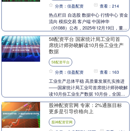
分类：佳盈配资
查看：214
热点栏目 自选股 数据中心 行情中心 资金
流向 模拟交易 客户端 中国神华
（01088）公布，2025年12月19日，董事
会已审议及批准本次增资事宜。公司拟与
58配资平台 国家统计局工业司首
国....
席统计师孙晓解读10月份工业生产
数据
58配资平台
分类：佳盈配资
查看：163
工业生产总体平稳 高质量发展扎实推进
——国家统计局工业司首席统计师孙晓解
读10月份工业生产数据 10月份，全国规
模以上工业生产稳中有进，多数行业、产
股神配资官网 专家：2%通胀目标
品实现增长....
更多是引导价格向上
股神配资官网