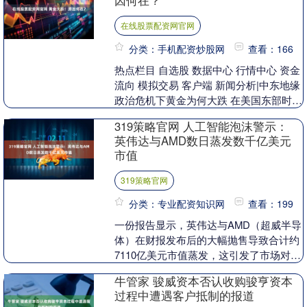
因何在？
在线股票配资网官网
分类：手机配资炒股网
查看：166
热点栏目 自选股 数据中心 行情中心 资金
流向 模拟交易 客户端 新闻分析|中东地缘
政治危机下黄金为何大跌 在美国东部时间
22日晚开始的新一周交易中，国际黄金
319策略官网 人工智能泡沫警示：
价....
英伟达与AMD数日蒸发数千亿美元
市值
319策略官网
分类：专业配资知识网
查看：199
一份报告显示，英伟达与AMD（超威半导
体）在财报发布后的大幅抛售导致合计约
7110亿美元市值蒸发，这引发了市场对投
资者对人工智能的预期是否已超前于基本
牛管家 骏威资本否认收购骏亨资本
面的质疑，....
过程中遭遇客户抵制的报道