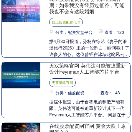
本次比赛时间....
期：如果我没有经历过低谷，可能
我也不会有这段婚姻
线上股票配资代理
分类：配资实盘平台
查看：120
据4月30日报道，孙杨在综艺《妻子的浪
漫旅行2026》里的一段剖白，瞬间戳中了
许多人的心。这位曾经在泳坛叱咤风云的
王者，罕见地撕开了自己最不愿触碰的伤
无双策略官网 英伟达可能被迫重新
口，吐露出....
设计Feynman人工智能芯片平台
无双策略官网
分类：佳盈配资
查看：143
据媒体报道，由于台积电的制造产能有
限，英伟达可能被迫重新设计其下一代
Feynman人工智能芯片平台。 问题在于对
先进2纳米制程电路的需求极为旺盛，而
在线股票配资网官网 黄金大跌！原
据报道台积电....