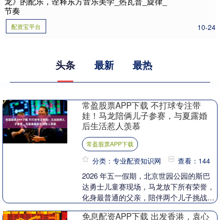
龙》的配乐，诠释东方音乐美学_热瓦普_旋律_
节奏
配资宝平台
10-24
头条
最新
最热
常盈股票APP下载 不打球专注带
娃！马龙陪俩儿子参赛，与夏露婚
后生活惹人羡慕
常盈股票APP下载
分类：专业配资知识网
查看：144
2026 年五一假期，北京世园公园的斯巴
达勇士儿童赛现场，马龙放下所有荣誉，
化身最普通的父亲，陪伴两个儿子挑战自
我，一家四口的温馨画面刷屏网络，让大
免息配资APP下载 出发香港，袁心
众看到了传奇....