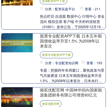
盈珑配资APP下载
分类：配资实盘平台
查看：211
热点栏目 自选股 数据中心 行情中心 资金
流向 模拟交易 客户端 中关村科技租赁
（01601）发布公告，于2025年12月19
日，本公司作为买方与供应商II及承....
股票专业配资APP下载 日本五年期
国债收益率升至1.5% 为2008年以
来首次
股票专业配资APP下载
分类：专业配资知识网
查看：193
专题：把握跨年布局窗口，聚焦政策与景
气共振赛道 日本五年期国债收益率升至
1.5%，为2008年以来首次，日本央行于
上周五公布了利率决策。该收益率上升
骆驼优配官网 中国神华拟向国家能
2.7个基点....
源集团财务有限公司增资60亿元
骆驼优配官网