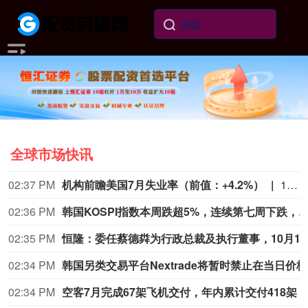
全球市场快讯
02:37 PM
机构前瞻美国7月失业率（前值：+4.2%）
1. 加拿大国民银行：+4.1%；德意志银行：+4.2%；瑞穗证券：+4.2%；汇丰控股：+4.2%； 2. 加拿大皇家银行：+4.2%；丹斯克银行：+4.2%；法巴银行：+4.2%；富国银行：+4.2%； 3. 贝伦贝格银行：+4.2%；澳洲联邦银行：+4.2%；牛津经济：+4.2%；潘森宏观：+4.2%； 4. 北欧斯安银行：+4.2%；法国兴业银行：+4.2%；穆迪分析：+4.2%；野村证券：+4.2%； 5. 蒙特利尔银行：+4.2%；巴克莱银行：+4.2%；道明证券：+4.2%；高频经济：+4.2%； 6. 三井住友银行：+4.3%；摩根士丹利：+4.3%；摩根大通：+4.3%；先锋领航：+4.3%； 7. 大和资本市场：+4.3%；劳埃德银行：+4.3%；丰业银行：+4.3%；渣打银行：+4.3%； 8. 西太平洋银行：+4.3%；荷兰国际：+4.3%；凯投宏观：+4.3%；花旗集团：+4.3%； 9. 国民西敏寺银行：+4.3%；德商银行：+4.3%；高盛集团：+4.3%；瑞银集团：+4.3%； 10. 加拿大帝商银行：+4.3%；美银美林：+4.3%；合众银行：+4.3%；[路透预期：4.2%]
02:36 PM
韩国KOSPI指数本周跌超5%，连续第七周下跌，为2022年12月以来最
02:35 PM
恒隆：委任蔡德粦为行政总裁及执行董事
02:34 PM
韩国
02:34 PM
空客7月完成67架飞机交付，年内累计交付418架