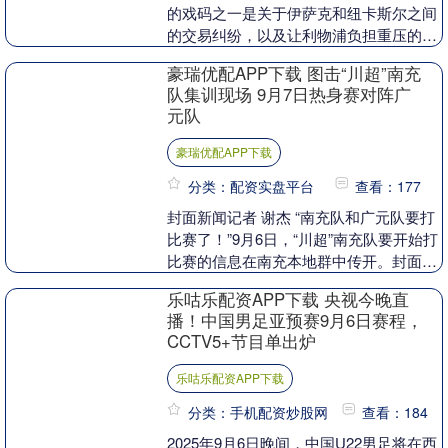
的戏码之一是关于伊萨克和纽卡斯尔之间
的交易纠纷，以及让利物浦负担重压的最
后一刻交易。此前，伊萨克与纽卡斯尔队
豪瑞优配APP下载 图击“川超”南充
的矛盾激化，导致....
队集训现场 9月7日热身赛对阵广
元队
豪瑞优配APP下载
分类：配资实盘平台
查看：177
封面新闻记者 谢杰 “南充队和广元队要打
比赛了！”9月6日，“川超”南充队要开始打
比赛的信息在南充本地群中传开。封面新
闻记者从训练场了解到，这不是“川超”的
乐咕乐配资APP下载 央视今晚直
正式....
播！中国男足亚预赛9月6日赛程，
CCTV5+节目单出炉
乐咕乐配资APP下载
分类：手机配资炒股网
查看：184
2025年9月6日晚间，中国U22男足将在西