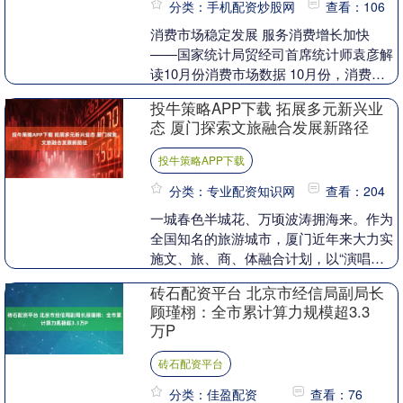
分类：手机配资炒股网
查看：106
消费市场稳定发展 服务消费增长加快
——国家统计局贸经司首席统计师袁彦解
读10月份消费市场数据 10月份，消费市
场保持稳定增长态势。服务消费需求持续
投牛策略APP下载 拓展多元新兴业
释放，文旅出....
态 厦门探索文旅融合发展新路径
投牛策略APP下载
分类：专业配资知识网
查看：204
一城春色半城花、万顷波涛拥海来。作为
全国知名的旅游城市，厦门近年来大力实
施文、旅、商、体融合计划，以“演唱会
+文旅”“赛事+文旅”“影视+文旅”等方式，
砖石配资平台 北京市经信局副局长
拓展多元....
顾瑾栩：全市累计算力规模超3.3
万P
砖石配资平台
分类：佳盈配资
查看：76