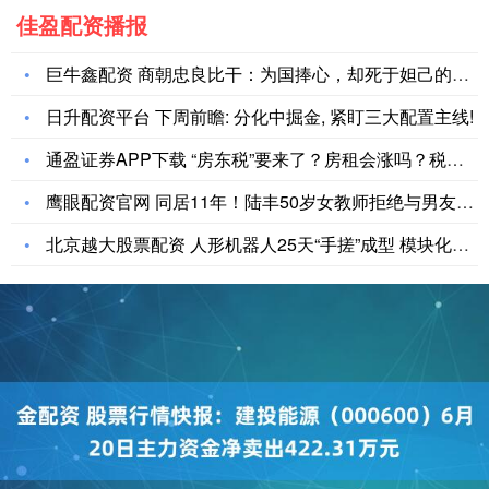
佳盈配资播报
巨牛鑫配资 商朝忠良比干：为国捧心，却死于妲己的蛊惑
日升配资平台 下周前瞻: 分化中掘金, 紧盯三大配置主线!
通盈证券APP下载 “房东税”要来了？房租会涨吗？税由谁承担
鹰眼配资官网 同居11年！陆丰50岁女教师拒绝与男友在野外发
北京越大股票配资 人形机器人25天“手搓”成型 模块化智造改