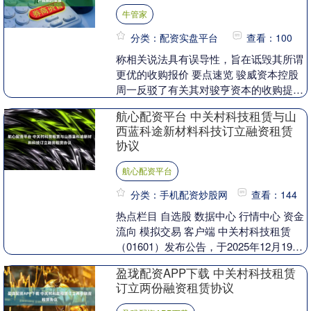
牛管家
分类：配资实盘平台
查看：100
称相关说法具有误导性，旨在诋毁其所谓
更优的收购报价 要点速览 骏威资本控股
周一反驳了有关其对骏亨资本的收购提议
引发大型客户不安的报道，称这些说法具
航心配资平台 中关村科技租赁与山
有误导性，是为....
西蓝科途新材料科技订立融资租赁
协议
航心配资平台
分类：手机配资炒股网
查看：144
热点栏目 自选股 数据中心 行情中心 资金
流向 模拟交易 客户端 中关村科技租赁
（01601）发布公告，于2025年12月19
日，公司作为出租人与承租人III（....
盈珑配资APP下载 中关村科技租赁
订立两份融资租赁协议