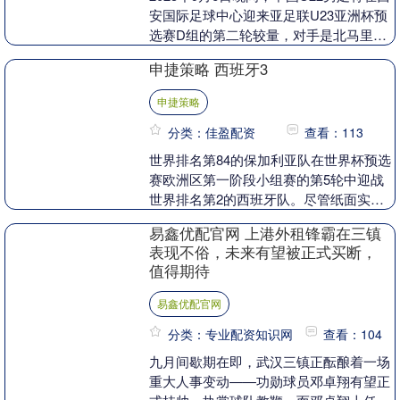
安国际足球中心迎来亚足联U23亚洲杯预
选赛D组的第二轮较量，对手是北马里亚
纳群岛U22队。此次赛事分组中，中国队
申捷策略 西班牙3
与澳....
申捷策略
分类：佳盈配资
查看：113
世界排名第84的保加利亚队在世界杯预选
赛欧洲区第一阶段小组赛的第5轮中迎战
世界排名第2的西班牙队。尽管纸面实力
上西班牙显然强于保加利亚，但保加利亚
易鑫优配官网 上港外租锋霸在三镇
仅在此前6场比....
表现不俗，未来有望被正式买断，
值得期待
易鑫优配官网
分类：专业配资知识网
查看：104
九月间歇期在即，武汉三镇正酝酿着一场
重大人事变动——功勋球员邓卓翔有望正