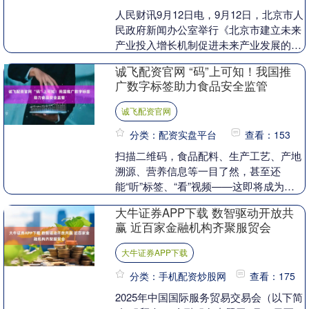
人民财讯9月12日电，9月12日，北京市人
民政府新闻办公室举行《北京市建立未来
产业投入增长机制促进未来产业发展的若
干措施》新闻发布会。北京市经济和信息
诚飞配资官网 “码”上可知！我国推
化局党组成....
广数字标签助力食品安全监管
诚飞配资官网
分类：配资实盘平台
查看：153
扫描二维码，食品配料、生产工艺、产地
溯源、营养信息等一目了然，甚至还
能“听”标签、“看”视频——这即将成为我
国预包装食品消费的日常。 9月8日，国
大牛证券APP下载 数智驱动开放共
家卫生健康委、....
赢 近百家金融机构齐聚服贸会
大牛证券APP下载
分类：手机配资炒股网
查看：175
2025年中国国际服务贸易交易会（以下简