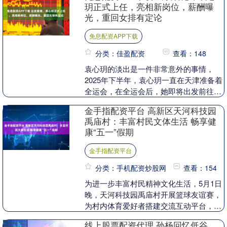
玥正式上任，亮相新岗位，薪酬曝
光，重回女排有定论
免息配资APP下载
分类：佳盈配资
查看：148
袁心玥的淡出是一件非常意外的事情，
2025年下半年，袁心玥一直在天津准备着
全运会，在全运会后，她即将出发前往费
内巴切俱乐部，她和后者签下了一份1年
金手指配资平台 高新区天河科技园
半的合同。 可....
禹庙村：丰富村民文体生活 畅享健
康“五一”假期
金手指配资平台
分类：手机配资炒股网
查看：154
为进一步丰富村民精神文化生活，5月1日
晚，天河科技园禹庙村开展篮球友谊赛，
为村内体育爱好者搭建交流互动平台，让
村民度过一个充实、欢乐、健康的假期。
线上股票配资代理 孙杨回忆低谷