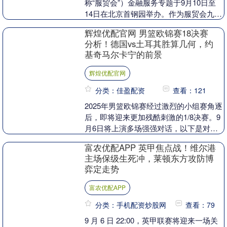
称“服贸会”）金融服务专题于9月10日至
14日在北京首钢园举办。作为服贸会九大
专题之一，本届金融服务专题以“数智驱
辉煌优配官网 男篮欧锦赛18决赛
动开放....
分析！德国vs土耳其胜算几何，约
基奇马尔卡宁的前景
辉煌优配官网
分类：佳盈配资
查看：121
2025年男篮欧锦赛经过激烈的小组赛角逐
后，即将迎来更加残酷刺激的1/8决赛。9
月6日将上演多场强强对话，以下是对这
些比赛进行预测和分析。 土耳其对阵瑞典
富农优配APP 英甲焦点战！维尔港
土耳....
主场保级生死冲，莱顿东方攻防博
弈定走势
富农优配APP
分类：手机配资炒股网
查看：79
9 月 6 日 22:00，英甲联赛将迎来一场关