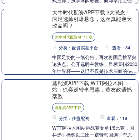
式挂帅，执掌球队教鞭。而邓卓翔上任后
的首要任务，便是敲定两名前锋郑浩乾与
大牛时代配资APP下载 3大悬念！
沈子贵的续约事宜....
国足选帅引爆悬念，这次真能逆天
改命吗？
大牛时代配资APP下载
分类：配资实盘平台
查看：84
中国足协的一纸公告，再次将国足推至舆
论焦点。公开选聘主教练，目标直指2030
年世界杯——这已不仅是技术层面的抉
择，更是一场关乎中国足球未来的命运赌
鑫配资APP下载 WTT阿拉木图
注。 选帅背后....
站：徐奕逆转李恩惠，黄友政遗憾
落败
鑫配资APP下载
分类：佳盈配资
查看：119
WTT阿拉木图站挑战赛女单1/8比赛，国
乒选手徐奕以三比一逆转韩国选手李恩