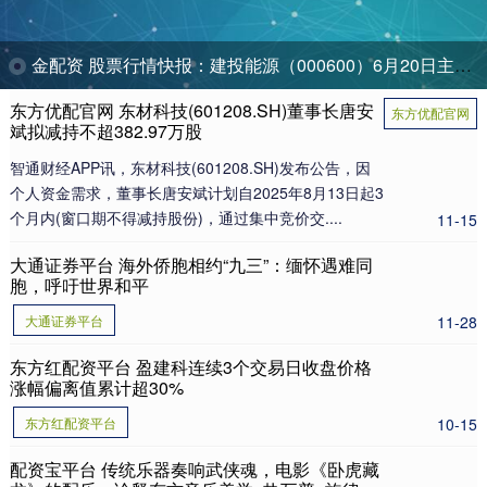
金配资 股票行情快报：建投能源（000600）6月20日主力资金净卖出422.31万元
东方优配官网 东材科技(601208.SH)董事长唐安
东方优配官网
斌拟减持不超382.97万股
智通财经APP讯，东材科技(601208.SH)发布公告，因
个人资金需求，董事长唐安斌计划自2025年8月13日起3
个月内(窗口期不得减持股份)，通过集中竞价交....
11-15
大通证券平台 海外侨胞相约“九三”：缅怀遇难同
胞，呼吁世界和平
大通证券平台
11-28
东方红配资平台 盈建科连续3个交易日收盘价格
涨幅偏离值累计超30%
东方红配资平台
10-15
配资宝平台 传统乐器奏响武侠魂，电影《卧虎藏