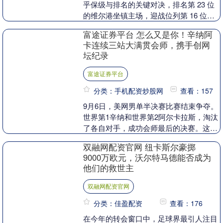
乎保级与排名的关键对决，排名第 23 位
的维尔港坐镇主场，迎战位列第 16 位的
莱顿东方。对于身处降级区边缘的维....
富途证券平台 怎么又是你！辛纳阿
卡连续三站大满贯会师，携手创网
坛纪录
富途证券平台
分类：手机配资炒股网
查看：157
9月6日，美网男单半决赛比赛结束争夺。
世界第1辛纳和世界第2阿尔卡拉斯，淘汰
了各自对手，成功会师最后的决赛。这场
即将到来的辛阿决，将是两人本赛季第3
双融网配资官网 纽卡斯尔豪掷
次在大满贯决....
9000万欧元，沃尔特马德能否成为
他们的救世主
双融网配资官网
分类：佳盈配资
查看：176
在今年的转会窗口中，足球界最引人注目