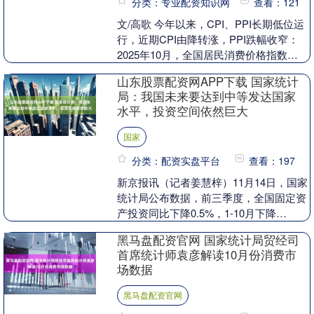
分类：专业配资知识网
查看：121
文/高歌 今年以来，CPI、PPI长期低位运
行，近期CPI由降转涨，PPI跌幅收窄：
2025年10月，全国居民消费价格指数
（CPI）同比上涨0.2%，较上月的下....
山东股票配资网APP下载 国家统计
局：我国未来要达到中等发达国家
水平，投资空间依然巨大
国家
分类：配资实盘平台
查看：197
新京报讯（记者姜慧梓）11月14日，国家
统计局公布数据，前三季度，全国固定资
产投资同比下降0.5%，1-10月下降
1.7%。在当天举行的国新办新闻发布会
黑马盘配资官网 国家统计局贸经司
上，国家....
首席统计师袁彦解读10月份消费市
场数据
黑马盘配资官网