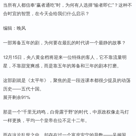
当所有人都信奉“赢者通吃”时，为何有人选择“输者即仁”？这种不
合时宜的智慧，在今天会给我们什么启示？
编辑：晚风
一部筹备五年的剧，为何要在最乱的时代讲一个最静的故事？
12月15日，央八黄金档将迎来一位特殊的客人，它不靠流量明
星，不靠甜宠爽感，而是靠五年的筹备和三年的剧本打磨。
这部剧就是《太平年》，聚焦的是一段连课本都很少提及的动荡
历史——五代十国。
展开剩余91%
那是一个“千里无鸡鸣，白骨露于野”的时代，中原政权像走马灯
一样更换，平均一个皇帝在位不足十二年。
而在这片乱世之中，却存在过一个富庶安宁的异数——吴越国。