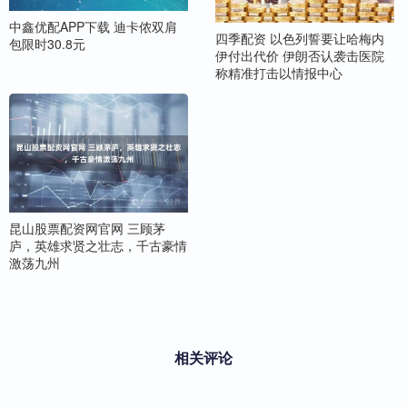
中鑫优配APP下载 迪卡侬双肩
四季配资 以色列誓要让哈梅内
包限时30.8元
伊付出代价 伊朗否认袭击医院
称精准打击以情报中心
昆山股票配资网官网 三顾茅
庐，英雄求贤之壮志，千古豪情
激荡九州
相关评论