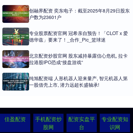
创融界配资 奕东电子：截至2025年8月29日股东
户数为23601户
专业股票配资官网 冠希亲自预告！「CLOT x 爱
德华兹」要来了！_合作_Pic_篮球迷
北京配资炒股官网 股东减持暴露信心危机, 拉卡
拉港股IPO恐成“接盘游戏”
纯旭配资端 人形机器人迎来量产, 智元机器人第
一股借壳上市, 潜力远超长盛轴承!
佳盈配资
手机配资炒
配资实盘平
专业配资知
股网
台
识网