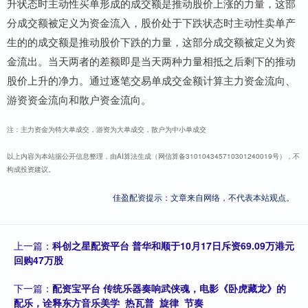
升状态时主动性买单形成的成交额是推动股价上涨的力量，这部
分成交额被定义为资金流入，股价处于下跌状态时主动性卖单产
生的的成交额是推动股价下跌的力量，这部分成交额被定义为资
金流出。当天两者的差额即是当天两种力量相抵之后剩下的推动
股价上升的净力。通过逐笔交易单成交金额计算主力资金流向、
游资资金流向和散户资金流向。
注：主力资金为特大单成交，游资为大单成交，散户为中小单成交
以上内容为本站据公开信息整理，由AI算法生成（网信算备310104345710301240019号），不
构成投资建议。
佳盈配资提示：文章来自网络，不代表本站观点。
上一篇：
科创之星配资平台 普华和顺于10月17日斥资69.09万港元
回购47万股
下一篇：
配资宝平台 传统乐器奏响武侠魂，电影《卧虎藏龙》的
配乐，诠释东方音乐美学_热瓦普_旋律_节奏