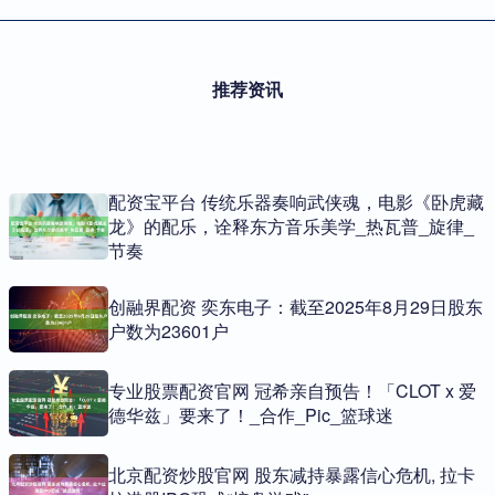
推荐资讯
配资宝平台 传统乐器奏响武侠魂，电影《卧虎藏
龙》的配乐，诠释东方音乐美学_热瓦普_旋律_
节奏
创融界配资 奕东电子：截至2025年8月29日股东
户数为23601户
专业股票配资官网 冠希亲自预告！「CLOT x 爱
德华兹」要来了！_合作_Pic_篮球迷
北京配资炒股官网 股东减持暴露信心危机, 拉卡