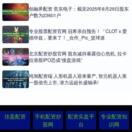
创融界配资 奕东电子：截至2025年8月29日股东
户数为23601户
专业股票配资官网 冠希亲自预告！「CLOT x 爱
德华兹」要来了！_合作_Pic_篮球迷
北京配资炒股官网 股东减持暴露信心危机, 拉卡
拉港股IPO恐成“接盘游戏”
纯旭配资端 人形机器人迎来量产, 智元机器人第
一股借壳上市, 潜力远超长盛轴承!
佳盈配资
手机配资炒
配资实盘平
专业配资知
股网
台
识网