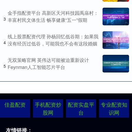
金手指配资平台 高新区天河科技园禹庙村：
3
丰富村民文体生活 畅享健康“五一”假期
线上股票配资代理 孙杨回忆低谷期：如果我
4
没有经历过低谷，可能我也不会有这段婚姻
无双策略官网 英伟达可能被迫重新设计
5
Feynman人工智能芯片平台
佳盈配资
手机配资炒
配资实盘平
专业配资知
股网
台
识网
友情链接：