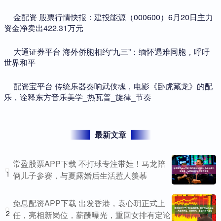
​金配资 股票行情快报：建投能源（000600）6月20日主力
资金净卖出422.31万元
​大通证券平台 海外侨胞相约“九三”：缅怀遇难同胞，呼吁
世界和平
​配资宝平台 传统乐器奏响武侠魂，电影《卧虎藏龙》的配
乐，诠释东方音乐美学_热瓦普_旋律_节奏
最新文章
常盈股票APP下载 不打球专注带娃！马龙陪
1
俩儿子参赛，与夏露婚后生活惹人羡慕
免息配资APP下载 出发香港，袁心玥正式上
2
任，亮相新岗位，薪酬曝光，重回女排有定论