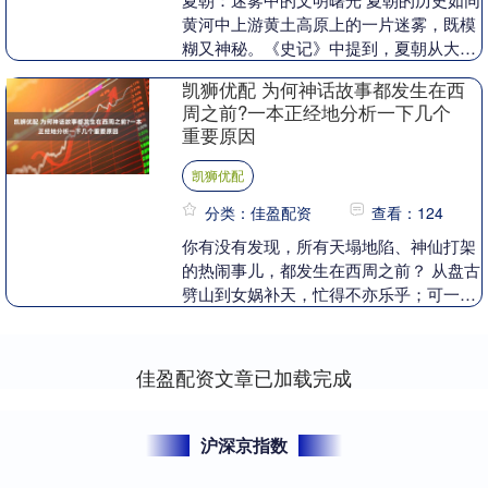
黄河中上游黄土高原上的一片迷雾，既模
糊又神秘。《史记》中提到，夏朝从大禹
继位开始，历时471年，直到衰落。这段
凯狮优配 为何神话故事都发生在西
历史跨度很长....
周之前?一本正经地分析一下几个
重要原因
凯狮优配
分类：佳盈配资
查看：124
你有没有发现，所有天塌地陷、神仙打架
的热闹事儿，都发生在西周之前？ 从盘古
劈山到女娲补天，忙得不亦乐乎；可一到
了周朝，神话就像被打了退休卡，全
体“下线”。后面两....
佳盈配资文章已加载完成
沪深京指数