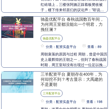
红砖墙上，三楼张阿姨正踩着板凳收被
子，楼下传来邻居们的议论声："听说
没？对门老王家那套没电梯的三楼，昨天
驰盈优配平台 春秋战国数百年间，
被个戴金表的年轻人全....
为何周王室都没能出一个明君，力
挽狂澜？
驰盈优配平台
分类：配资实盘平台
查看：89
周朝衰落的原因与过程 周朝，曾是中国历
史上最辉煌的王朝之一，但到了春秋战国
时期，周王室却没有出现过一位足以挽救
局面的强君。周朝的衰落，与其最初的政
三羊配资平台 夏朝存在400年，为
治制度——分封....
何却挖不到？考古显示：大禹建的
不是夏朝
三羊配资平台
分类：配资实盘平台
查看：198
夏朝：迷雾中的文明曙光 夏朝的历史如同