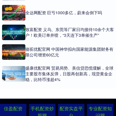
全达网配资 巨亏1000多亿，蔚来会倒下吗
致富配资 义乌、东莞等厂家日均接待10余个大客
户！欧美订单井喷，“3天连下3单催生产”
骆驼优配官网 中国神华拟向国家能源集团财务有
限公司增资60亿元
盛康优配官网 贸易局势、美信贷恐慌缓解，全球
主要股市集体反弹，日股再创新高，现货黄金企
稳，比特币涨超4%
佳盈配资
手机配资炒
配资实盘平
专业配资知
股网
台
识网