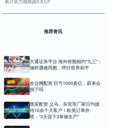
累计算力规模超3.3万P
推荐资讯
大通证券平台 海外侨胞相约“九三”：
缅怀遇难同胞，呼吁世界和平
全达网配资 巨亏1000多亿，蔚来会
倒下吗
致富配资 义乌、东莞等厂家日均接
待10余个大客户！欧美订单井
喷，“3天连下3单催生产”